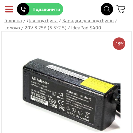
Подзвонити
Головна
/
Для ноутбука
/
Зарядки для ноутбуків
/
Lenovo
/
20V 3.25A (5.5*2.5)
/
IdeaPad S400
-13%