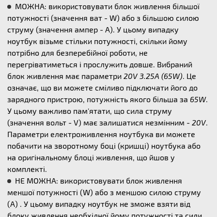
МОЖНА: використовувати блок живлення більшої
потужності (значення ват - W) або з більшою силою
струму (значення ампер - А). У цьому випадку
ноутбук візьме стільки потужності, скільки йому
потрібно для безперебійної роботи, не
перегріватиметься і прослужить довше. Вибраний
блок живлення має параметри
20V 3.25A (65W)
. Це
означає, що ви можете сміливо підключати його до
зарядного пристрою, потужність якого більша за
65W
.
У цьому важливо пам'ятати, що сила струму
(значення вольт - V) має залишатися незмінним -
20V
.
Параметри електроживлення ноутбука ви можете
побачити на зворотному боці (кришці) ноутбука або
на оригінальному блоці живлення, що йшов у
комплекті.
НЕ МОЖНА: використовувати блок живлення
меншої потужності (W) або з меншою силою струму
(А) . У цьому випадку ноутбук не зможе взяти від
блоку живлення необхідної йому потужності та сили