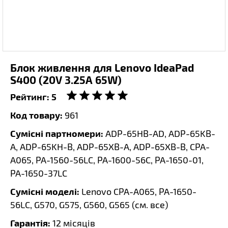
Блок живлення для Lenovo IdeaPad
S400 (20V 3.25A 65W)
Рейтинг:
5
Код товару:
961
Сумісні партномери:
ADP-65HB-AD, ADP-65KB-
A, ADP-65KH-B, ADP-65XB-A, ADP-65XB-B, CPA-
A065, PA-1560-56LC, PA-1600-56C, PA-1650-01,
PA-1650-37LC
Сумісні моделі:
Lenovo CPA-A065, PA-1650-
56LC, G570, G575, G560, G565 (
см. все
)
Гарантія:
12 місяців