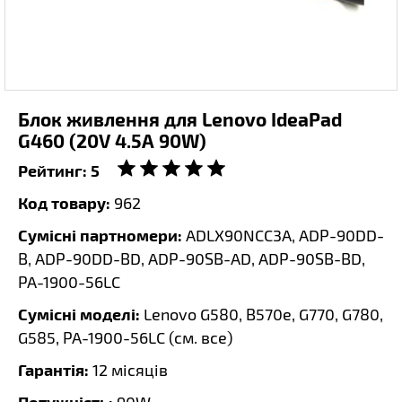
Блок живлення для Lenovo IdeaPad
G460 (20V 4.5A 90W)
Рейтинг:
5
Код товару:
962
Сумісні партномери:
ADLX90NCC3A, ADP-90DD-
B, ADP-90DD-BD, ADP-90SB-AD, ADP-90SB-BD,
PA-1900-56LC
Сумісні моделі:
Lenovo G580, B570e, G770, G780,
G585, PA-1900-56LC (
см. все
)
Гарантія:
12 місяців
Потужність: