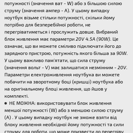
потужності (значення ват - W) або з більшою силою
струму (значення ампер - А). У цьому випадку
ноутбук візьме стільки потужності, скільки йому
потрібно для безперебійної роботи, не
перегріватиметься і прослужить довше. Вибраний
блок живлення має параметри
20V 4.5A (90W)
. Це
означає, що ви можете сміливо підключати його до
зарядного пристрою, потужність якого більша за
90W
.
У цьому важливо пам'ятати, що сила струму
(значення вольт - V) має залишатися незмінним -
20V
.
Параметри електроживлення ноутбука ви можете
побачити на зворотному боці (кришці) ноутбука або
на оригінальному блоці живлення, що йшов у
комплекті.
НЕ МОЖНА: використовувати блок живлення
меншої потужності (W) або з меншою силою струму
(А) . У цьому випадку ноутбук не зможе взяти від
блоку живлення необхідної йому потужності та сили
струму для роботи, що може призвести до перегріву