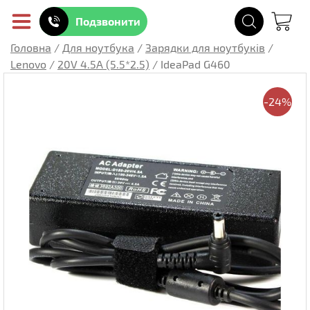
Подзвонити
Головна
/
Для ноутбука
/
Зарядки для ноутбуків
/
Lenovo
/
20V 4.5A (5.5*2.5)
/
IdeaPad G460
-24%