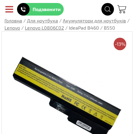
Подзвонити
Головна
/
Для ноутбука
/
Акумулятори для ноутбуків
/
Lenovo
/
Lenovo L0806C02
/
IdeaPad B460 / B550
-13%