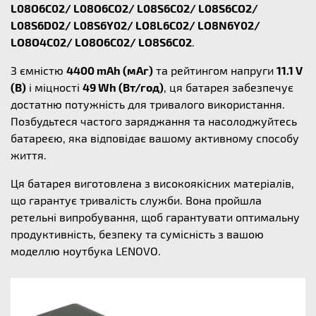
L08O6C02/ L08O6CO2/ L08S6C02/ L08S6CO2/
L08S6D02/ L08S6Y02/ LO8L6C02/ LO8N6Y02/
LO8O4C02/ LO8O6C02/ LO8S6C02
.
З ємністю
4400 mAh (мАг)
та рейтингом напруги
11.1 V
(В)
і міцності
49 Wh (Вт/год)
, ця батарея забезпечує
достатню потужність для тривалого використання.
Позбудьтеся частого заряджання та насолоджуйтесь
батареєю, яка відповідає вашому активному способу
життя.
Ця батарея виготовлена з високоякісних матеріалів,
що гарантує тривалість служби. Вона пройшла
ретельні випробування, щоб гарантувати оптимальну
продуктивність, безпеку та сумісність з вашою
моделлю ноутбука LENOVO.