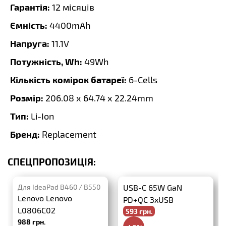
Гарантія:
12 місяців
Ємність:
4400mAh
Напруга:
11.1V
Потужність, Wh:
49Wh
Кількість комірок батареї:
6-Cells
Розмір:
206.08 x 64.74 x 22.24mm
Тип:
Li-Ion
Бренд:
Replacement
СПЕЦПРОПОЗИЦІЯ:
Для IdeaPad B460 / B550
USB-C 65W GaN
Lenovo Lenovo
PD+QC 3xUSB
L0806C02
593 грн.
988 грн.