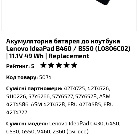
Акумуляторна батарея до ноутбука
Lenovo IdeaPad B460 / B550 (L0806C02)
| 11.1V 49 Wh | Replacement
Рейтинг:
5
Код товару:
5074
Сумісні партномери:
42T4725, 42T4726,
51J0226, 57Y6266, 57Y6527, 57Y6528, ASM
42T4586, ASM 42T4728, FRU 42T4585, FRU
42T4727
Сумісні моделі:
Lenovo IdeaPad G430, G450,
G530, G550, V460, Z360 (
см. все
)