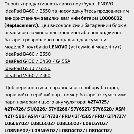
Оновіть продуктивність свого ноутбука LENOVO
IdeaPad B460 / B550 та насолоджуйтесь продовженим
використанням завдяки замінній батареї
L0806C02
(Replacement)
. Цей високоякісний батарейний блок є
ідеальною заміною для зношеної або пошкодженої
батареї і розроблено спеціально для сумісних
моделей ноутбуків
LENOVO
(усі сумісні моделі тут)
:
IdeaPad B460 / B550
IdeaPad G430 / G450 / G455A
IdeaPad G530 / G550
IdeaPad V460 / Z360
Щоб переконатися в правильності вибору батареї,
порівняйте серійний парт-номер батареї із сумісними
парт-номерами цього акумулятора:
42T4725/
42T4726/ 51J0226/ 57Y6266/ 57Y6527/ 57Y6528/ ASM
42T4586/ ASM 42T4728/ FRU 42T4585/ FRU 42T4727/
L06L6Y02/ L08L6C02/ L08L6CO2/ L08L6Y02/
L08N6Y02/ L08N6YO2/ L08O4C02/ L08O4CO2/