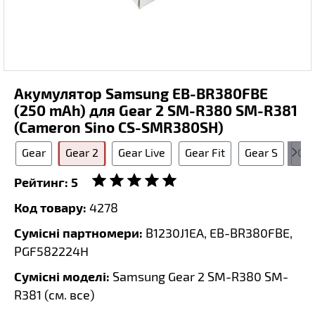
Акумулятор Samsung EB-BR380FBE
(250 mAh) для Gear 2 SM-R380 SM-R381
(Cameron Sino CS-SMR380SH)
Gear
Gear 2
Gear Live
Gear Fit
Gear S
Gea
Рейтинг:
5
Код товару:
4278
Сумісні партномери:
B1230J1EA, EB-BR380FBE,
PGF582224H
Сумісні моделі:
Samsung Gear 2 SM-R380 SM-
R381 (
см. все
)