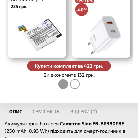
PD+QC3.0
225 грн.
SMR380SH)
-40%
330 грн.
Купити комплект за 423 грн.
Ви економите 132 грн.
ОПИС
СУМІСНІСТЬ
ВІДГУКИ (
0
)
Акумуляторна батарея
Cameron Sino EB-BR380FBE
(250 mAh, 0.93 Wh) підходить для смарт-годинників