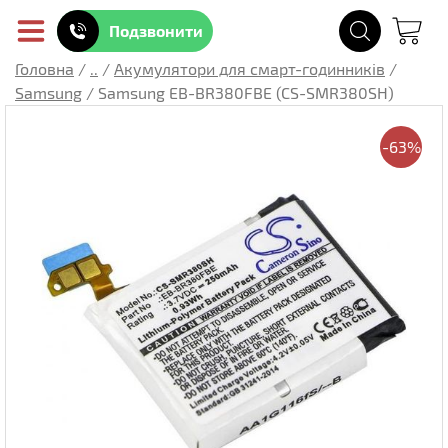
Подзвонити
Головна
/
..
/
Акумулятори для смарт-годинників
/
Samsung
/
Samsung EB-BR380FBE (CS-SMR380SH)
-63%