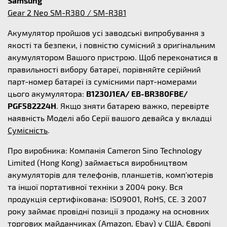
Samsung
Gear 2 Neo SM-R380 / SM-R381
Акумулятор пройшов усі заводські випробування з
якості та безпеки, і повністю сумісний з оригінальним
акумулятором Вашого пристрою. Щоб переконатися в
правильності вибору батареї, порівняйте серійний
парт-номер батареї із сумісними парт-номерами
цього акумулятора:
B1230J1EA/ EB-BR380FBE/
PGF582224H
. Якщо зняти батарею важко, перевірте
наявність Моделі або Серії вашого девайса у вкладці
Сумісність
.
Про виробника: Компанія Cameron Sino Technology
Limited (Hong Kong) займається виробництвом
акумуляторів для телефонів, планшетів, комп'ютерів
та іншої портативної техніки з 2004 року. Вся
продукція сертифікована: ISO9001, RoHS, CE. З 2007
року займає провідні позиції з продажу на основних
торгових майданчиках (Amazon, Ebay) у США, Європі