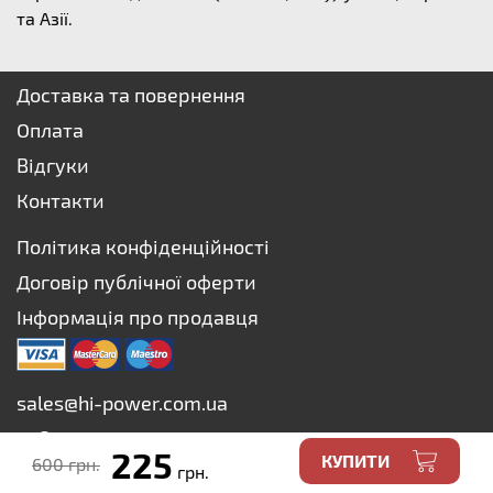
та Азії.
Доставка та повернення
Оплата
Відгуки
Контакти
Політика конфіденційності
Договір публічної оферти
Інформація про продавця
sales@hi-power.com.ua
+38 073 627-75-73
225
КУПИТИ
600 грн.
+38 067 627-75-73
грн.