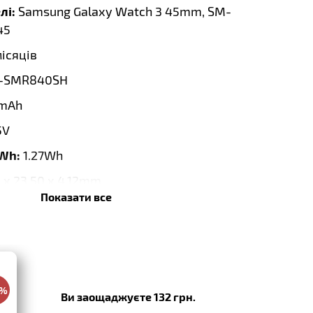
лі:
Samsung Galaxy Watch 3 45mm, SM-
45
місяців
-SMR840SH
mAh
5V
 Wh:
1.27Wh
 x 23.50 x 4.12mm
Показати все
er
on Sino
ameron Sino
0%
Ви заощаджуєте 132 грн.