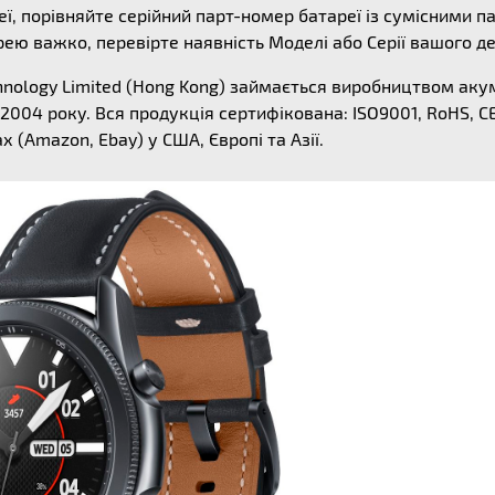
еї, порівняйте серійний парт-номер батареї із сумісними
рею важко, перевірте наявність Моделі або Серії вашого д
hnology Limited (Hong Kong) займається виробництвом акум
 2004 року. Вся продукція сертифікована: ISO9001, RoHS, CE
(Amazon, Ebay) у США, Європі та Азії.