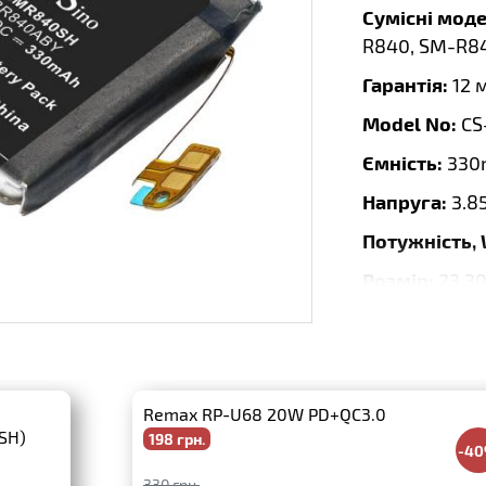
Сумісні моде
R840, SM-R8
Гарантія:
12 
Model No:
CS
Ємність:
330
Напруга:
3.8
Потужність,
Розмір:
23.30
Тип:
Li-Polym
Бренд:
Camer
Виробник:
C
Remax RP-U68 20W PD+QC3.0
SH)
198 грн.
-4
330 грн.