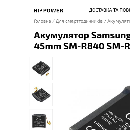
ДОСТАВКА ТА ПО
Головна
/
Для смартгодинників
/
Акумулято
Акумулятор Samsung 
45mm SM-R840 SM-R8
Gear
Gear 2
Gear Li