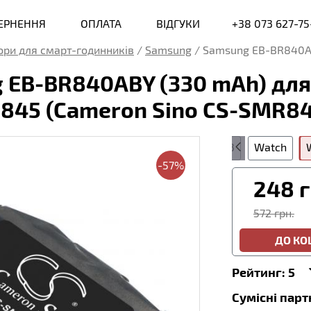
ВЕРНЕННЯ
ОПЛАТА
ВІДГУКИ
+38 073 627-75
ри для смарт-годинників
/
Samsung
/
Samsung EB-BR840A
EB-BR840ABY (330 mAh) для 
45 (Cameron Sino CS-SMR8
ve
Gear Fit
Gear S
Gear S2
Gear S3
Watch
-57%
248
г
572 грн.
ДО К
Рейтинг:
5
Сумісні пар