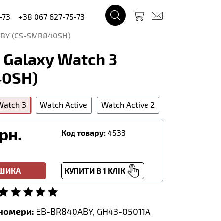
-73
+38 067 627-75-73
BY (CS-SMR840SH)
Galaxy Watch 3
40SH)
Watch 3
Watch Active
Watch Active 2
рн.
Код товару:
4533
ОШИКА
КУПИТИ В 1 КЛІК
тномери:
EB-BR840ABY, GH43-05011A