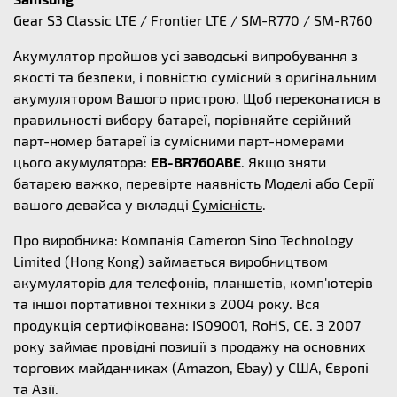
Gear S3 Classic LTE / Frontier LTE / SM-R770 / SM-R760
Акумулятор пройшов усі заводські випробування з
якості та безпеки, і повністю сумісний з оригінальним
акумулятором Вашого пристрою. Щоб переконатися в
правильності вибору батареї, порівняйте серійний
парт-номер батареї із сумісними парт-номерами
цього акумулятора:
EB-BR760ABE
. Якщо зняти
батарею важко, перевірте наявність Моделі або Серії
вашого девайса у вкладці
Сумісність
.
Про виробника: Компанія Cameron Sino Technology
Limited (Hong Kong) займається виробництвом
акумуляторів для телефонів, планшетів, комп'ютерів
та іншої портативної техніки з 2004 року. Вся
продукція сертифікована: ISO9001, RoHS, CE. З 2007
року займає провідні позиції з продажу на основних
торгових майданчиках (Amazon, Ebay) у США, Європі
та Азії.