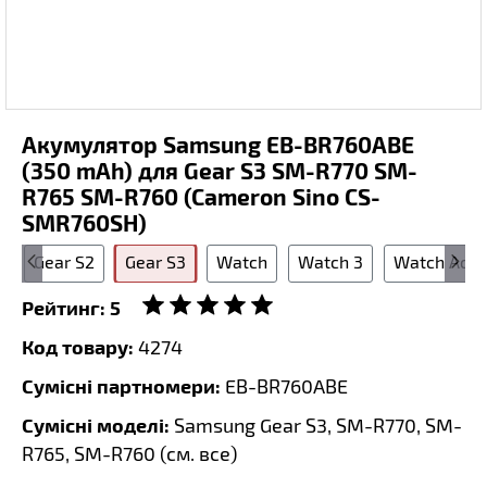
Акумулятор Samsung EB-BR760ABE
(350 mAh) для Gear S3 SM-R770 SM-
R765 SM-R760 (Cameron Sino CS-
SMR760SH)
S
Gear S2
Gear S3
Watch
Watch 3
Watch Acti
Рейтинг:
5
Код товару:
4274
Сумісні партномери:
EB-BR760ABE
Сумісні моделі:
Samsung Gear S3, SM-R770, SM-
R765, SM-R760 (
см. все
)