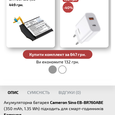
449 грн.
SMR760SH)
-40%
330 грн.
Купити комплект за 647 грн.
Ви економите 132 грн.
ОПИС
СУМІСНІСТЬ
ВІДГУКИ (
0
)
Акумуляторна батарея
Cameron Sino EB-BR760ABE
(350 mAh, 1.35 Wh) підходить для смарт-годинників
Samsung