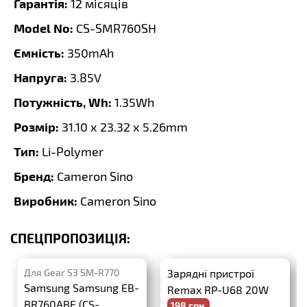
Гарантія:
12 місяців
Model No:
CS-SMR760SH
Ємність:
350mAh
Напруга:
3.85V
Потужність, Wh:
1.35Wh
Розмір:
31.10 x 23.32 x 5.26mm
Тип:
Li-Polymer
Бренд:
Cameron Sino
Виробник:
Cameron Sino
СПЕЦПРОПОЗИЦІЯ:
Для Gear S3 SM-R770
Зарядні пристрої
Samsung Samsung EB-
Remax RP-U68 20W
BR760ABE (CS-
198 грн.
PD+QC3.0