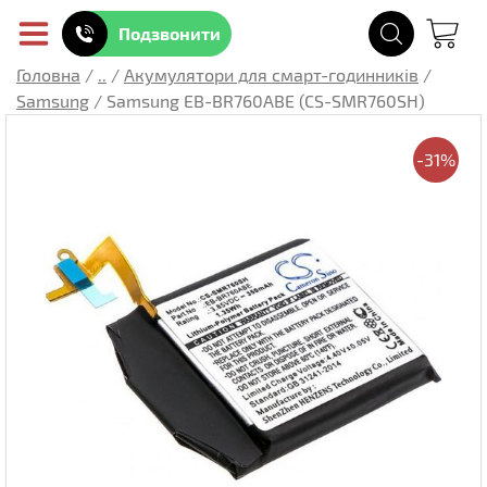
Подзвонити
Головна
/
..
/
Акумулятори для смарт-годинників
/
Samsung
/
Samsung EB-BR760ABE (CS-SMR760SH)
-31%