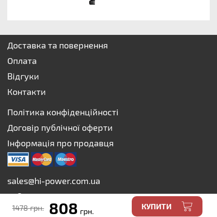
Доставка та повернення
Оплата
Відгуки
Контакти
Політика конфіденційності
Договір публічної оферти
Інформація про продавця
sales@hi-power.com.ua
+38 073 627-75-73
808
КУПИТИ
1478 грн.
+38 067 627-75-73
грн.