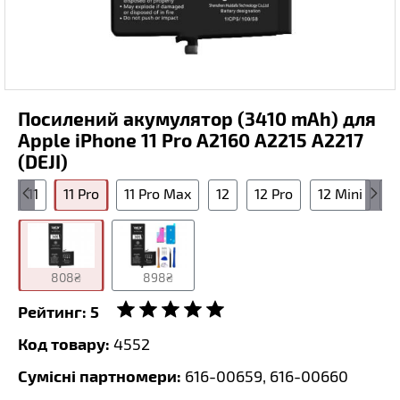
Посилений акумулятор (3410 mAh) для
Apple iPhone 11 Pro A2160 A2215 A2217
(DEJI)
x
11
11 Pro
11 Pro Max
12
12 Pro
12 Mini
1
808₴
898₴
Рейтинг:
5
Код товару:
4552
Сумісні партномери:
616-00659, 616-00660