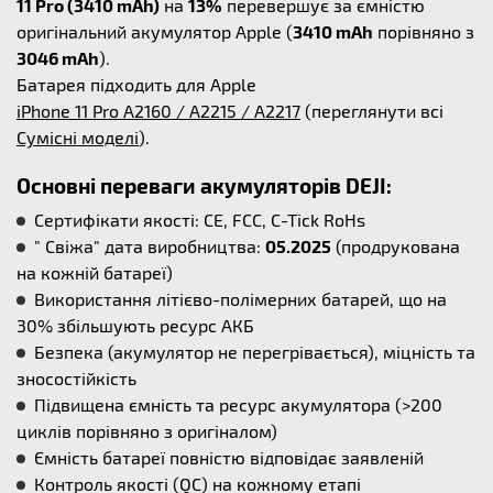
11 Pro (3410 mAh)
на
13%
перевершує за ємністю
оригінальний акумулятор Apple (
3410 mAh
порівняно з
3046 mAh
).
Батарея підходить для Apple
iPhone 11 Pro A2160 / A2215 / A2217
(переглянути всі
Сумісні моделі
).
Основні переваги акумуляторів DEJI:
Сертифікати якості: CE, FCC, C-Tick RoHs
" Свіжа" дата виробництва:
05.2025
(продрукована
на кожній батареї)
Використання літієво-полімерних батарей, що на
30% збільшують ресурс АКБ
Безпека (акумулятор не перегрівається), міцність та
зносостійкість
Підвищена ємність та ресурс акумулятора (>200
циклів порівняно з оригіналом)
Ємність батареї повністю відповідає заявленій
Контроль якості (QC) на кожному етапі