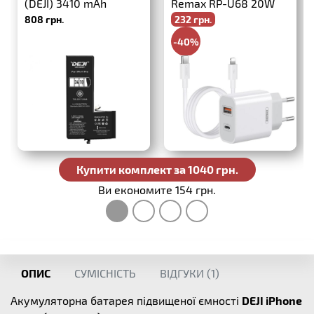
(DEJI) 3410 mAh
Remax RP-U68 20W
808 грн.
232 грн.
PD+QC3.0 + USB-C-
Lightning
-40%
386 грн.
Купити комплект за 1040 грн.
Ви економите 154 грн.
ОПИС
СУМІСНІСТЬ
ВІДГУКИ (
1
)
Акумуляторна батарея підвищеної ємності
DEJI iPhone