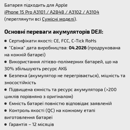
Батарея підходить для Apple
iPhone 15 Pro A3101 / A2848 / A3102 / A3104
(переглянути всі
Сумісні моделі
).
Основні переваги акумуляторів DEJI:
Сертифікати якості: CE, FCC, C-Tick RoHs
"Свіжа" дата виробництва:
04.2026
(продрукована
на кожній батареї)
Використання літієво-полімерних батарей, що на
30% збільшують ресурс АКБ
Безпека (акумулятор не перегрівається), міцність та
зносостійкість
Підвищена ємність та ресурс акумулятора (>200
циклів порівняно з оригіналом)
Ємність батареї повністю відповідає заявленій
Контроль якості (QC) на кожному етапі
виготовлення батареї
Гарантія – 12 місяців