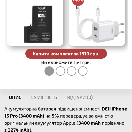
386 грн.
Купити комплект за 1310 грн.
Ви економите 154 грн.
ОПИС
СУМІСНІСТЬ
ВІДГУКИ (
0
)
Акумуляторна батарея підвищеної ємності
DEJI iPhone
15 Pro (3400 mAh)
на
5%
перевершує за ємністю
оригінальний акумулятор Apple (
3400 mAh
порівняно
з
3274 mAh
).