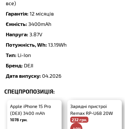
все
)
Гарантія:
12 місяців
Ємність:
3400mAh
Напруга:
3.87V
Потужність, Wh:
13.19Wh
Тип:
Li-Ion
Бренд:
DEJI
Дата випуску:
04.2026
СПЕЦПРОПОЗИЦІЯ:
Apple iPhone 15 Pro
Зарядні пристрої
(DEJI) 3400 mAh
Remax RP-U68 20W
1078 грн.
232 грн.
PD+QC3.0 + USB-C-
Lightning
-40%