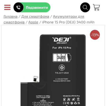
Подзвонити
Головна
/
Для смартфона
/
Акумулятори для
смартфонів
/
Apple
/
iPhone 15 Pro (DEJI) 3400 mAh
-13%