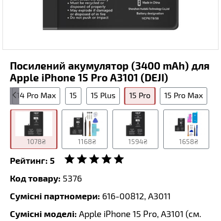
Посилений акумулятор (3400 mAh) для
Apple iPhone 15 Pro A3101 (DEJI)
s
14 Pro Max
15
15 Plus
15 Pro
15 Pro Max
1078₴
1168₴
1594₴
1658₴
Рейтинг:
5
Код товару:
5376
Сумісні партномери:
616-00812, A3011
Сумісні моделі:
Apple iPhone 15 Pro, A3101 (
см.