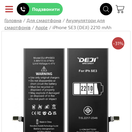
Подзвонити
Головна
/
Для смартфона
/
Акумулятори для
смартфонів
/
Apple
/
iPhone SE3 (DEJI) 2210 mAh
-31%