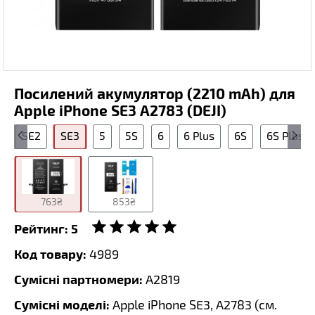
Посилений акумулятор (2210 mAh) для
Apple iPhone SE3 A2783 (DEJI)
E
SE2
SE3
5
5S
6
6 Plus
6S
6S Plus
763₴
853₴
Рейтинг:
5
Код товару:
4989
Сумісні партномери:
A2819
Сумісні моделі:
Apple iPhone SE3, A2783 (
см.