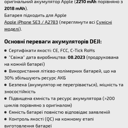
оригінальний акумулятор Apple (
2210 mAh
порівняно з
2018 mAh
).
Батарея підходить для Apple
Apple iPhone SE3 / A2783
(переглянути всі
Сумісні
моделі
).
Основні переваги акумуляторів DEJI:
Сертифікати якості: CE, FCC, C-Tick RoHs
"Свіжа" дата виробництва:
08.2023
(продрукована
на кожній батареї)
Використання літієво-полімерних батарей, що на
30% збільшують ресурс АКБ
Безпека (акумулятор не перегрівається), міцність та
зносостійкість
Підвищена ємність та ресурс акумулятора (>200
циклів порівняно з оригіналом)
Ємність батареї повністю відповідає заявленій
Контроль якості (QC) на кожному етапі
виготовлення батареї