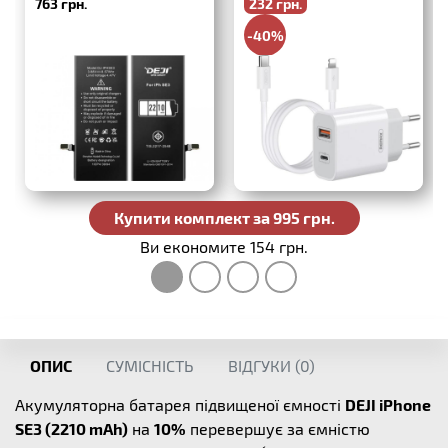
763 грн.
232 грн.
PD+QC3.0 + USB-C-
Lightning
-40%
386 грн.
Купити комплект за 995 грн.
Ви економите 154 грн.
ОПИС
СУМІСНІСТЬ
ВІДГУКИ (
0
)
Акумуляторна батарея підвищеної ємності
DEJI iPhone
SE3 (2210 mAh)
на
10%
перевершує за ємністю