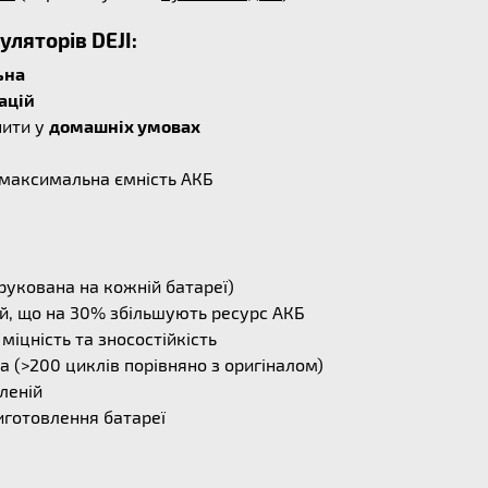
ляторів DEJI:
ьна
ацій
нити у
домашніх умовах
і максимальна ємність АКБ
рукована на кожній батареї)
й, що на 30% збільшують ресурс АКБ
міцність та зносостійкість
 (>200 циклів порівняно з оригіналом)
леній
иготовлення батареї