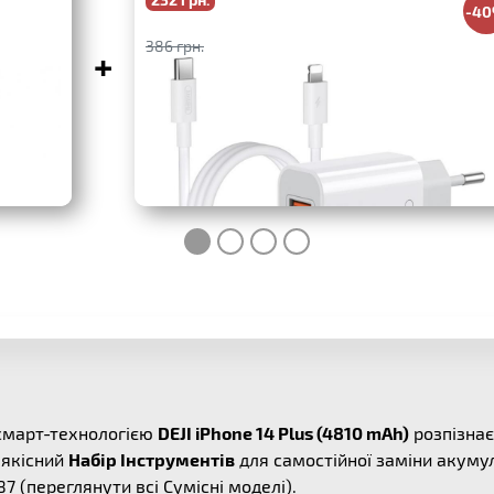
-4
386 грн.
+
смарт-технологією
DEJI iPhone 14 Plus (4810 mAh)
розпізнає
 якісний
Набір Інструментів
для самостійної заміни акумул
87
(переглянути всі
Сумісні моделі
).