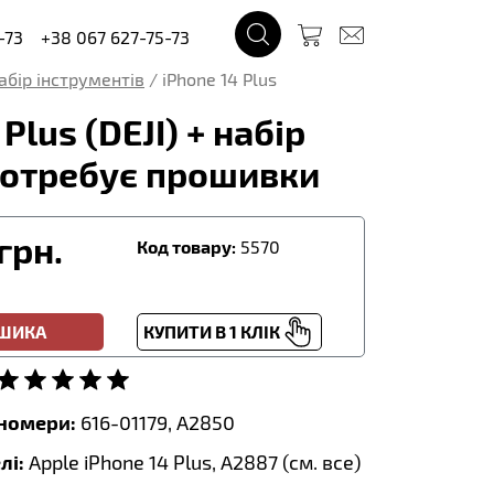
-73
+38 067 627-75-73
набір інструментів
/
iPhone 14 Plus
lus (DEJI) + набір
е потребує прошивки
грн.
Код товару:
5570
ОШИКА
КУПИТИ В 1 КЛІК
тномери:
616-01179, A2850
лі:
Apple iPhone 14 Plus, A2887 (
см. все
)