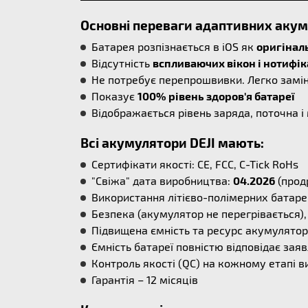
Основні переваги адаптивниx акуму
Батарея розпізнається в iOS як
оригінал
Відсутність
вспливаючих вікон і нотифік
Не потребує перепрошвивки. Легко замі
Показує
100% рівень здоров'я батареї
Відображається рівень заряда, поточна 
Всі акумулятори DEJI мають:
Сертифікати якості: CE, FCC, C-Tick RoHs
"Свіжа" дата виробництва:
04.2026
(прод
Використання літієво-полімерних батаре
Безпека (акумулятор не перегрівається), 
Підвищена ємність та ресурс акумулятора
Ємність батареї повністю відповідає заяв
Контроль якості (QC) на кожному етапі в
Гарантія – 12 місяців