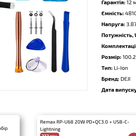
Гарантія:
12 
Ємність:
481
Напруга:
3.8
Потужність,
Комплектаці
Розмір:
100.2
Тип:
Li-Ion
Бренд:
DEJI
Дата випуску
Remax RP-U68 20W PD+QC3.0 + USB-C-
абір
Lightning
232 грн.