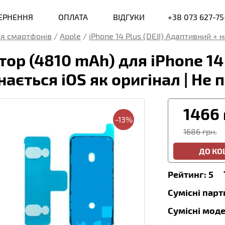
ВЕРНЕННЯ
ОПЛАТА
ВІДГУКИ
+38 073 627-75
я смартфонів
/
Apple
/
iPhone 14 Plus (DEJI) Адаптивний + 
р (4810 mAh) для iPhone 14 P
знається iOS як оригінал | Н
1466
-13%
1686 грн.
ДО К
Рейтинг:
5
Сумісні пар
Сумісні моде