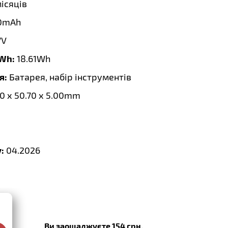
місяців
0mAh
7V
 Wh:
18.61Wh
я:
Батарея, набір інструментів
0 x 50.70 x 5.00mm
:
04.2026
Ви заощаджуєте 154 грн.