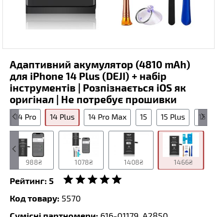
Адаптивний акумулятор (4810 mAh)
для iPhone 14 Plus (DEJI) + набір
інструментів | Розпізнається iOS як
оригінал | Не потребує прошивки
4
14 Pro
14 Plus
14 Pro Max
15
15 Plus
15 Pr
988₴
1078₴
1408₴
1466₴
Рейтинг:
5
Код товару:
5570
Сумісні партномери:
616-01179, A2850