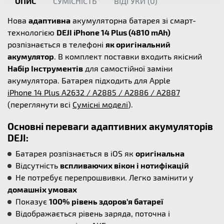
ОПИС
СУМІСНІСТЬ
ВІДГУКИ (
0
)
Нова
адаптивна
акумуляторна батарея зі смарт-
технологією
DEJI iPhone 14 Plus (4810 mAh)
розпізнається в телефоні
як оригінальний
акумулятор
. В комплект поставки входить якісний
Набір Інструментів
для самостійної заміни
акумулятора. Батарея підходить для Apple
iPhone 14 Plus A2632 / A2885 / A2886 / A2887
(переглянути всі
Сумісні моделі
).
Основні переваги адаптивниx акумуляторів
DEJI:
Батарея розпізнається в iOS як
оригінальна
Відсутність
вспливаючих вікон і нотифікацій
Не потребує перепрошвивки. Легко замінити у
домашніх умовах
Показує
100% рівень здоров'я батареї
Відображається рівень заряда, поточна і