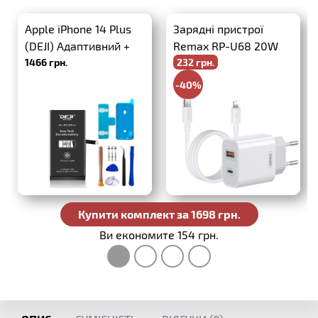
Apple iPhone 14 Plus
Зарядні пристрої
(DEJI) Адаптивний +
Remax RP-U68 20W
1466 грн.
232 грн.
набір інструментів
PD+QC3.0 + USB-C-
Lightning
-40%
386 грн.
Купити комплект за 1698 грн.
Ви економите 154 грн.