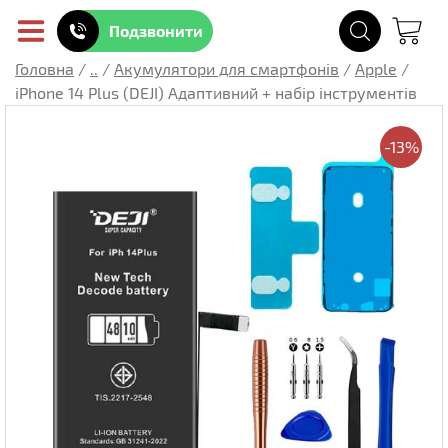
Подзвонити
Головна
/
..
/
Акумулятори для смартфонів
/
Apple
/
iPhone 14 Plus (DEJI) Адаптивний + набір інструментів
-13%