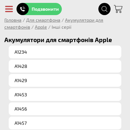
Подзвонити
Головна
/
Для смартфона
/
Акумулятори для
смартфонів
/
Apple
/
Інші серії
Акумулятори для смартфонів Apple
A1234
A1428
A1429
A1453
A1456
A1457