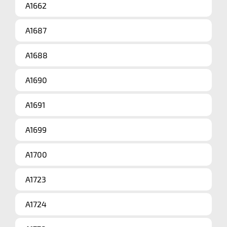
A1662
A1687
A1688
A1690
A1691
A1699
A1700
A1723
A1724