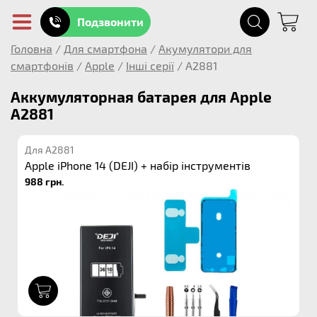
Подзвонити
Головна
/
Для смартфона
/
Акумулятори для
смартфонів
/
Apple
/
Інші серії
/
A2881
Аккумуляторная батарея для Apple
A2881
Для A2881
Apple iPhone 14 (DEJI) + набір інструментів
988 грн.
1