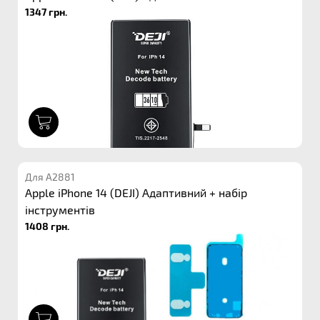
1347 грн.
1
Для A2881
Apple iPhone 14 (DEJI) Адаптивний + набір
інструментів
1408 грн.
1