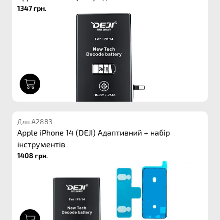
1347 грн.
1
Для A2883
Apple iPhone 14 (DEJI) Адаптивний + набір
інструментів
1408 грн.
1