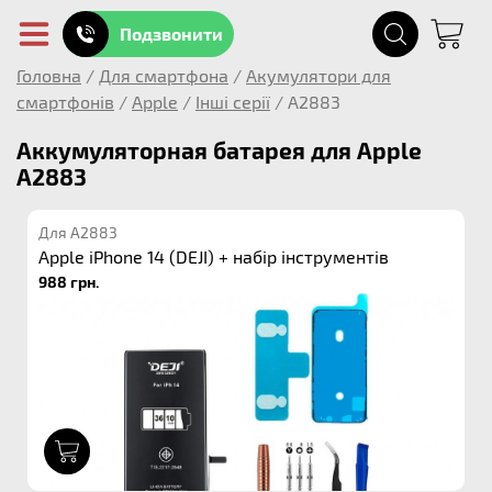
Подзвонити
Головна
/
Для смартфона
/
Акумулятори для
смартфонів
/
Apple
/
Інші серії
/
A2883
Аккумуляторная батарея для Apple
A2883
Для A2883
Apple iPhone 14 (DEJI) + набір інструментів
988 грн.
1