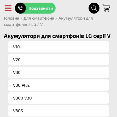
Подзвонити
Головна
/
Для смартфона
/
Акумулятори для
смартфонів
/
LG
/
V
Акумулятори для смартфонів LG серії V
V10
V20
V30
V30 Plus
V300 V30
V30S