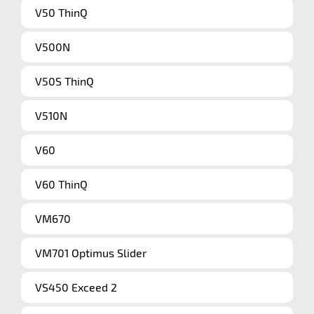
V50 ThinQ
V500N
V50S ThinQ
V510N
V60
V60 ThinQ
VM670
VM701 Optimus Slider
VS450 Exceed 2