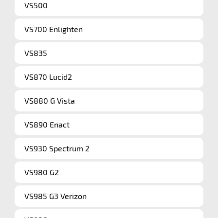
VS500
VS700 Enlighten
VS835
VS870 Lucid2
VS880 G Vista
VS890 Enact
VS930 Spectrum 2
VS980 G2
VS985 G3 Verizon