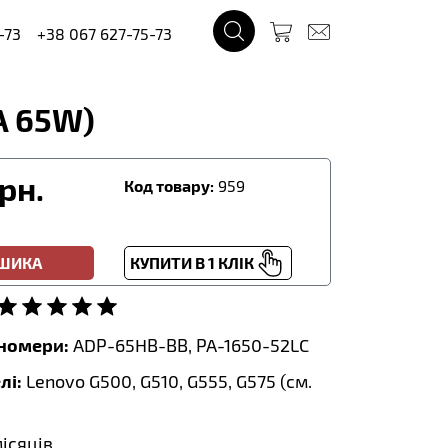
-73
+38 067 627-75-73
A 65W)
рн.
Код товару:
959
ОШИКА
КУПИТИ В 1 КЛІК
тномери:
ADP-65HB-BB, PA-1650-52LC
лі:
Lenovo G500, G510, G555, G575 (
см.
місяців