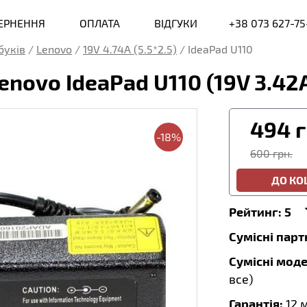
ВЕРНЕННЯ
ОПЛАТА
ВІДГУКИ
+38 073 627-75
буків
/
Lenovo
/
19V 4.74A (5.5*2.5)
/
IdeaPad U110
novo IdeaPad U110 (19V 3.42
494
г
-18%
600 грн.
ДО К
Рейтинг:
5
Сумісні пар
Сумісні моде
все
)
Гарантія:
12 