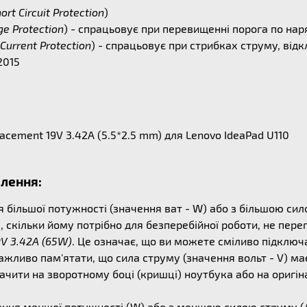
ort Circuit Protection
)
ge Protection
) - спрацьовує при перевищенні порога по на
Current Protection
) - спрацьовує при стрибках струму, ві
2015
cement 19V 3.42A (5.5*2.5 mm) для Lenovo IdeaPad U110
влення:
ільшої потужності (значення ват - W) або з більшою сило
, скільки йому потрібно для безперебійної роботи, не пер
9V 3.42A (65W)
. Це означає, що ви можете сміливо підключ
важливо пам'ятати, що сила струму (значення вольт - V) м
чити на зворотному боці (кришці) ноутбука або на оригін
ня меншої потужності (W) або з меншою силою струму (А