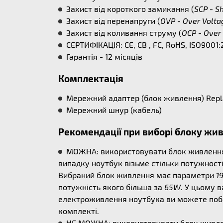
Захист від короткого замикання (
SCP - Sh
Захист від перенапруги (
OVP - Over Volta
Захист від коливання струму (
OCP - Over 
СЕРТИФІКАЦІЯ: CE, CB , FC, RoHS, ISO9001:
Гарантія - 12 місяців
Комплектація
Мережний адаптер (блок живлення) Repla
Мережний шнур (кабель)
Рекомендації при виборі блоку жи
МОЖНА: використовувати блок живлення б
випадку ноутбук візьме стільки потужності
Вибраний блок живлення має параметри
1
потужність якого більша за
65W
. У цьому 
електроживлення ноутбука ви можете поба
комплекті.
НЕ МОЖНА: використовувати блок живлен