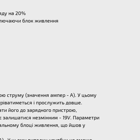
ряду на 20%
дключаючи блок живлення
ю струму (значення ампер - А). У цьому
егріватиметься і прослужить довше.
ати його до зарядного пристрою,
ає залишатися незмінним -
19V
. Параметри
альному блоці живлення, що йшов у
) . У цьому випадку ноутбук не зможе