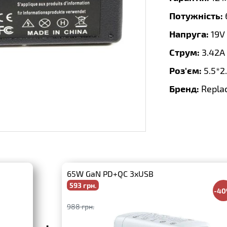
Потужність:
Напруга:
19V
Струм:
3.42A
Роз'єм:
5.5*2
Бренд:
Repla
65W GaN PD+QC 3xUSB
593 грн.
-4
988 грн.