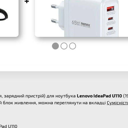
+
, зарядний пристрій) для ноутбука
Lenovo IdeaPad U110
(1
ей блок живлення, можна переглянути на вкладці
Сумісніст
Pad U110