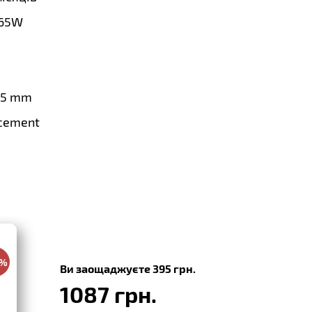
65W
.5 mm
cement
0%
Ви заощаджуєте 395 грн.
1087 грн.