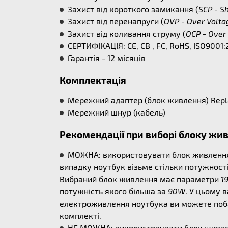
Захист від короткого замикання (
SCP - Sh
Захист від перенапруги (
OVP - Over Volta
Захист від коливання струму (
OCP - Over 
СЕРТИФІКАЦІЯ: CE, CB , FC, RoHS, ISO9001:
Гарантія - 12 місяців
Комплектація
Мережний адаптер (блок живлення) Repla
Мережний шнур (кабель)
Рекомендації при виборі блоку жи
МОЖНА: використовувати блок живлення б
випадку ноутбук візьме стільки потужності
Вибраний блок живлення має параметри
1
потужність якого більша за
90W
. У цьому 
електроживлення ноутбука ви можете поба
комплекті.
НЕ МОЖНА: використовувати блок живлен