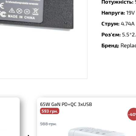
Потужність:
Напруга:
19V
Струм:
4.74A
Роз'єм:
5.5*2
Бренд:
Repla
65W GaN PD+QC 3xUSB
593 грн.
-4
988 грн.