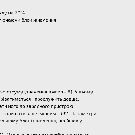
ряду на 20%
дключаючи блок живлення
ю струму (значення ампер - А). У цьому
егріватиметься і прослужить довше.
ати його до зарядного пристрою,
ає залишатися незмінним -
19V
. Параметри
альному блоці живлення, що йшов у
) . У цьому випадку ноутбук не зможе