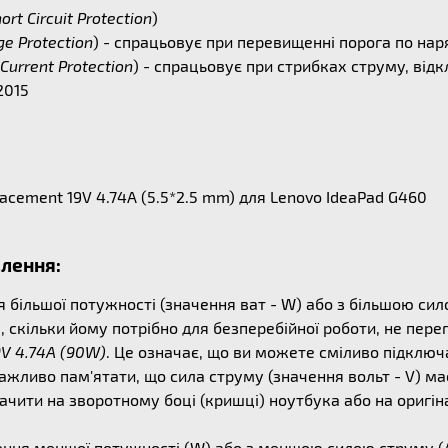
ort Circuit Protection
)
ge Protection
) - спрацьовує при перевищенні порога по на
Current Protection
) - спрацьовує при стрибках струму, ві
2015
cement 19V 4.74A (5.5*2.5 mm) для Lenovo IdeaPad G460
влення:
ільшої потужності (значення ват - W) або з більшою сило
, скільки йому потрібно для безперебійної роботи, не пер
9V 4.74A (90W)
. Це означає, що ви можете сміливо підключ
важливо пам'ятати, що сила струму (значення вольт - V) м
чити на зворотному боці (кришці) ноутбука або на оригін
ня меншої потужності (W) або з меншою силою струму (А