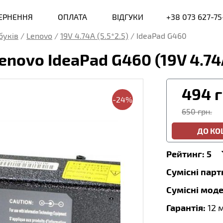
ВЕРНЕННЯ
ОПЛАТА
ВІДГУКИ
+38 073 627-75
буків
/
Lenovo
/
19V 4.74A (5.5*2.5)
/
IdeaPad G460
enovo IdeaPad G460 (19V 4.7
494
г
-24%
650 грн.
ДО К
Рейтинг:
5
Сумісні пар
Сумісні моде
Гарантія:
12 