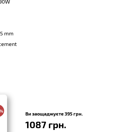
90W
.5 mm
cement
0%
Ви заощаджуєте 395 грн.
1087 грн.