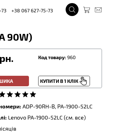
-73
+38 067 627-75-73
4A 90W)
рн.
Код товару:
960
ОШИКА
КУПИТИ В 1 КЛІК
тномери:
ADP-90RH-B, PA-1900-52LC
лі:
Lenovo PA-1900-52LC (
см. все
)
місяців