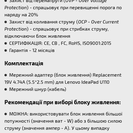
Захист від перенапруги (
OVP - Over Voltage
Protection
) - спрацьовує при перевищенні порога по
наряду на 20%
Захист від коливання струму (
OCP - Over Current
Protection
) - спрацьовує при стрибках струму,
відключаючи блок живлення
СЕРТИФІКАЦІЯ: CE, CB , FC, RoHS, ISO9001:2015
Гарантія - 12 місяців
Комплектація
Мережний адаптер (блок живлення) Replacement
19V 4.74A (5.5*2.5 mm) для Lenovo IdeaPad U110
Мережний шнур (кабель)
Рекомендації при виборі блоку живлення:
МОЖНА: використовувати блок живлення більшої
потужності (значення ват - W) або з більшою силою
струму (значення ампер - А). У цьому випадку