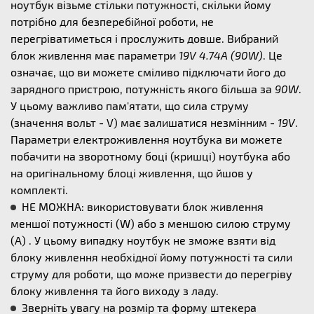
ноутбук візьме стільки потужності, скільки йому
потрібно для безперебійної роботи, не
перегріватиметься і прослужить довше. Вибраний
блок живлення має параметри
19V 4.74A (90W)
. Це
означає, що ви можете сміливо підключати його до
зарядного пристрою, потужність якого більша за
90W
.
У цьому важливо пам'ятати, що сила струму
(значення вольт - V) має залишатися незмінним -
19V
.
Параметри електроживлення ноутбука ви можете
побачити на зворотному боці (кришці) ноутбука або
на оригінальному блоці живлення, що йшов у
комплекті.
НЕ МОЖНА: використовувати блок живлення
меншої потужності (W) або з меншою силою струму
(А) . У цьому випадку ноутбук не зможе взяти від
блоку живлення необхідної йому потужності та сили
струму для роботи, що може призвести до перегріву
блоку живлення та його виходу з ладу.
Зверніть увагу на розмір та форму штекера