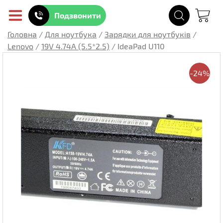
Подзвонити
Головна
/
Для ноутбука
/
Зарядки для ноутбуків
/
Lenovo
/
19V 4.74A (5.5*2.5)
/
IdeaPad U110
-24%