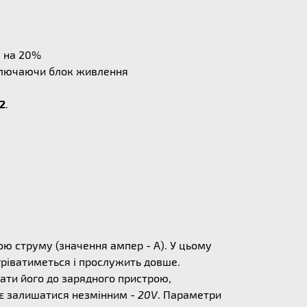
у на 20%
дключаючи блок живлення
2
.
ю струму (значення ампер - А). У цьому
егріватиметься і прослужить довше.
ати його до зарядного пристрою,
ає залишатися незмінним -
20V
. Параметри