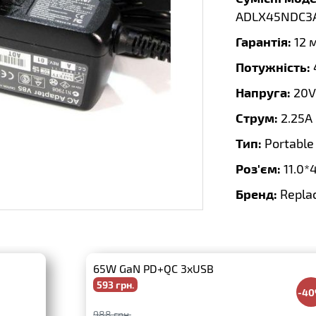
ADLX45NDC3A
Гарантія:
12 
Потужність:
Напруга:
20V
Струм:
2.25A
Тип:
Portable
Роз'єм:
11.0*
Бренд:
Repla
65W GaN PD+QC 3xUSB
593 грн.
-4
988 грн.