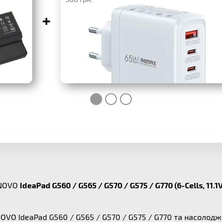
+
ENOVO
IdeaPad G560 / G565 / G570 / G575 / G770 (6-Cells, 11.
NOVO IdeaPad G560 / G565 / G570 / G575 / G770 та насол