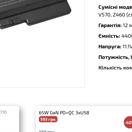
Сумісні моде
V570, Z460 (
с
Гарантія:
12 
Ємність:
440
Напруга:
11.1
Потужність,
Кількість ко
Розмір:
206.
Тип:
Li-Ion
Бренд:
Repla
G770
65W GaN PD+QC 3xUSB
593 грн.
-4
988 грн.