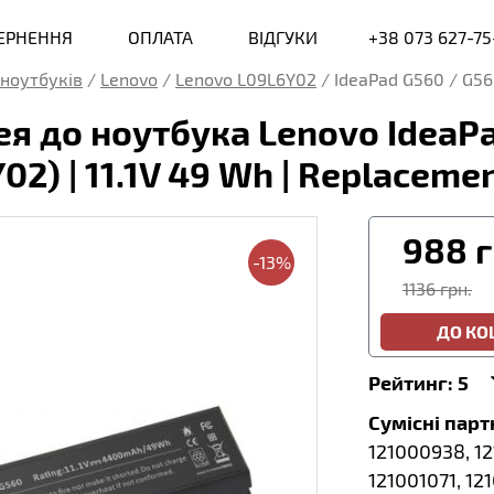
ВЕРНЕННЯ
ОПЛАТА
ВІДГУКИ
+38 073 627-75
ноутбуків
/
Lenovo
/
Lenovo L09L6Y02
/
IdeaPad G560 / G56
я до ноутбука Lenovo IdeaPa
02) | 11.1V 49 Wh | Replaceme
988
г
-13%
1136 грн.
ДО К
Рейтинг:
5
Сумісні пар
121000938, 1
121001071, 12