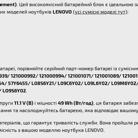
cement)
. Цей високоякісний батарейний блок є ідеальною 
сних моделей ноутбуків
LENOVO
(усі сумісні моделі тут)
:
атареї, порівняйте серійний парт-номер батареї із суміс
39/ 121000992/ 121000994/ 121001071/ 121001089/ 121001
6454/ 57Y6455/ L08S6Y21/ L09C6Y02/ L09L6Y02/ L09M6Y02
/ LO9S6Y02
.
апруги
11.1 V (В)
і міцності
49 Wh (Вт/год)
, ця батарея забе
жання та насолоджуйтесь батареєю, яка відповідає вашом
атеріалів, що гарантує тривалість служби. Вона пройшла 
умісність з вашою моделлю ноутбука LENOVO.