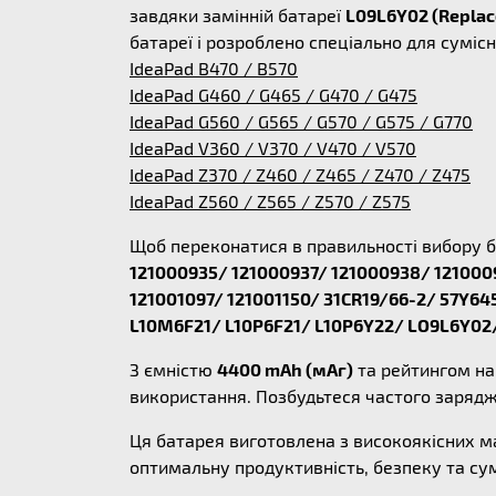
завдяки замінній батареї
L09L6Y02 (Repla
батареї і розроблено спеціально для сумі
IdeaPad B470 / B570
IdeaPad G460 / G465 / G470 / G475
IdeaPad G560 / G565 / G570 / G575 / G770
IdeaPad V360 / V370 / V470 / V570
IdeaPad Z370 / Z460 / Z465 / Z470 / Z475
IdeaPad Z560 / Z565 / Z570 / Z575
Щоб переконатися в правильності вибору б
121000935/ 121000937/ 121000938/ 1210009
121001097/ 121001150/ 31CR19/66-2/ 57Y
L10M6F21/ L10P6F21/ L10P6Y22/ LO9L6Y02
З ємністю
4400 mAh (мАг)
та рейтингом н
використання. Позбудьтеся частого заряд
Ця батарея виготовлена з високоякісних м
оптимальну продуктивність, безпеку та с