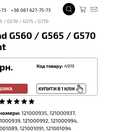
-73
+38 067 627-75-73
5 / G570 / G575 / G770
d G560 / G565 / G570
nt
рн.
Код товару:
4919
ОШИКА
КУПИТИ В 1 КЛІК
тномери:
121000935, 121000937,
21000939, 121000992, 121000994,
1001089, 121001091, 121001094