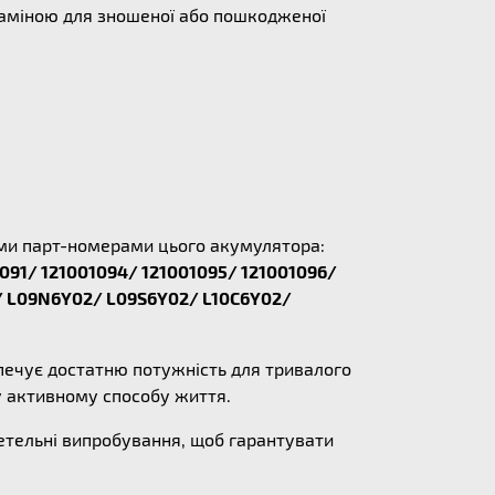
заміною для зношеної або пошкодженої
ними парт-номерами цього акумулятора:
091/ 121001094/ 121001095/ 121001096/
/ L09N6Y02/ L09S6Y02/ L10C6Y02/
зпечує достатню потужність для тривалого
у активному способу життя.
ретельні випробування, щоб гарантувати