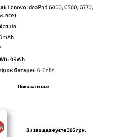
лі:
Lenovo IdeaPad G460, G560, G770,
м. все
)
місяців
0mAh
V
 Wh:
49Wh
мірок батареї:
6-Cells
60 x 64.36 x 20.20mm
Показати все
cement
0%
Ви заощаджуєте 395 грн.