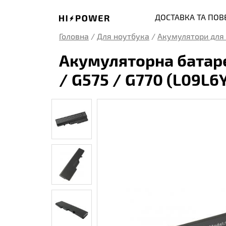
ДОСТАВКА ТА ПО
Головна
/
Для ноутбука
/
Акумулятори для 
Акумуляторна батаре
/ G575 / G770 (L09L6Y