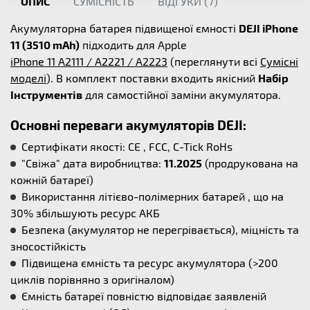
ОПИС
СУМІСНІСТЬ
ВІДГУКИ (
7
)
Акумуляторна батарея підвищеної ємності
DEJI iPhone
11 (3510 mAh)
підходить для Apple
iPhone 11 A2111 / A2221 / A2223
(переглянути всі
Сумісні
моделі
). В комплект поставки входить якісний
Набір
Інструментів
для самостійної заміни акумулятора.
Основні переваги акумуляторів DEJI:
Сертифікати якості: CE , FCC, C-Tick RoHs
"Свіжа" дата виробництва:
11.2025
(продрукована на
кожній батареї)
Використання літієво-полімерних батарей , що на
30% збільшують ресурс АКБ
Безпека (акумулятор не перегрівається), міцність та
зносостійкість
Підвищена ємність та ресурс акумулятора (>200
циклів порівняно з оригіналом)
Ємність батареї повністю відповідає заявленій