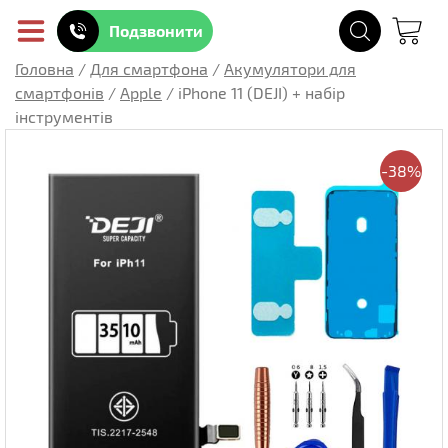
Подзвонити
Головна
/
Для смартфона
/
Акумулятори для
смартфонів
/
Apple
/
iPhone 11 (DEJI) + набір
інструментів
-38%