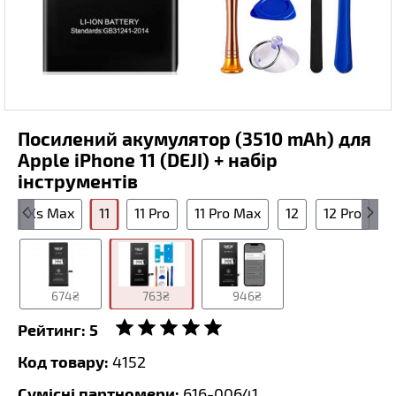
Посилений акумулятор (3510 mAh) для
Apple iPhone 11 (DEJI) + набір
інструментів
S
Xs Max
11
11 Pro
11 Pro Max
12
12 Pro
1
674₴
763₴
946₴
Рейтинг:
5
Код товару:
4152
Сумісні партномери:
616-00641