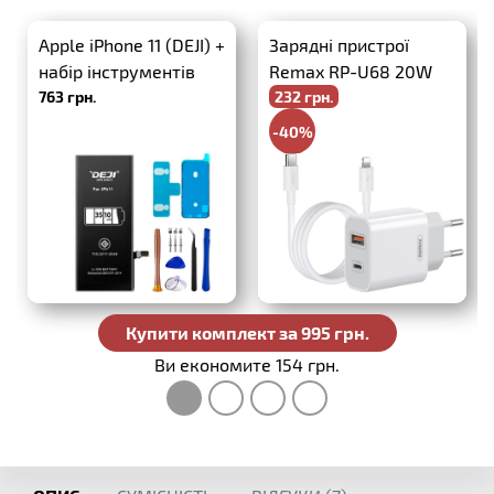
Apple iPhone 11 (DEJI) +
Зарядні пристрої
набір інструментів
Remax RP-U68 20W
763 грн.
232 грн.
PD+QC3.0 + USB-C-
Lightning
-40%
386 грн.
Купити комплект за 995 грн.
Ви економите 154 грн.