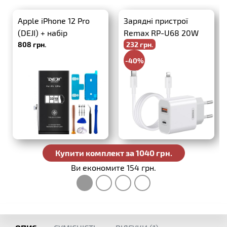
Apple iPhone 12 Pro
Зарядні пристрої
(DEJI) + набір
Remax RP-U68 20W
808 грн.
232 грн.
інструментів
PD+QC3.0 + USB-C-
Lightning
-40%
386 грн.
Купити комплект за 1040 грн.
Ви економите 154 грн.