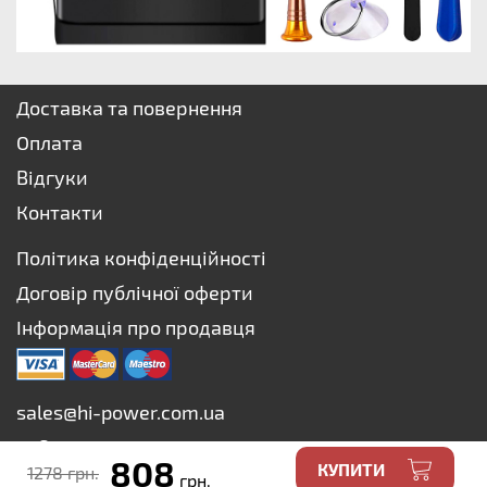
Доставка та повернення
Оплата
Відгуки
Контакти
Політика конфіденційності
Договір публічної оферти
Інформація про продавця
sales@hi-power.com.ua
+38 073 627-75-73
808
КУПИТИ
1278 грн.
+38 067 627-75-73
грн.