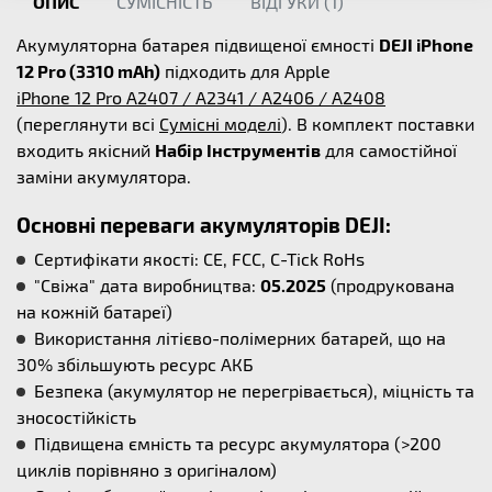
ОПИС
СУМІСНІСТЬ
ВІДГУКИ (
1
)
Акумуляторна батарея підвищеної ємності
DEJI iPhone
12 Pro (3310 mAh)
підходить для Apple
iPhone 12 Pro A2407 / A2341 / A2406 / A2408
(переглянути всі
Сумісні моделі
). В комплект поставки
входить якісний
Набір Інструментів
для самостійної
заміни акумулятора.
Основні переваги акумуляторів DEJI:
Сертифікати якості: CE, FCC, C-Tick RoHs
"Свіжа" дата виробництва:
05.2025
(продрукована
на кожній батареї)
Використання літієво-полімерних батарей, що на
30% збільшують ресурс АКБ
Безпека (акумулятор не перегрівається), міцність та
зносостійкість
Підвищена ємність та ресурс акумулятора (>200
циклів порівняно з оригіналом)