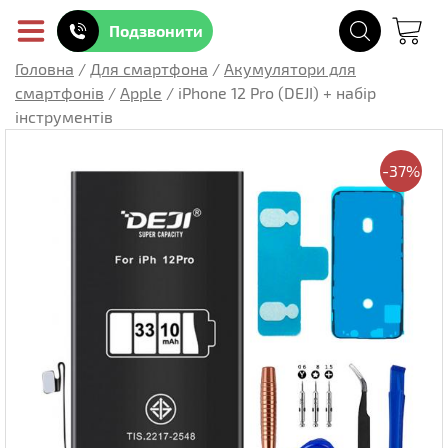
Подзвонити
Головна
/
Для смартфона
/
Акумулятори для
смартфонів
/
Apple
/
iPhone 12 Pro (DEJI) + набір
інструментів
-37%