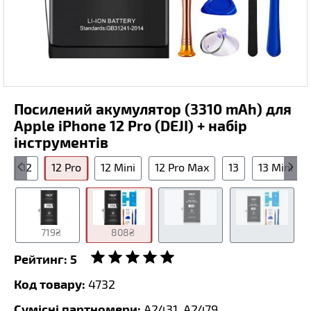
Посилений акумулятор (3310 mAh) для
Apple iPhone 12 Pro (DEJI) + набір
інструментів
x
12
12 Pro
12 Mini
12 Pro Max
13
13 Mini
719₴
808₴
Рейтинг:
5
Код товару:
4732
Сумісні партномери:
A2431, A2479