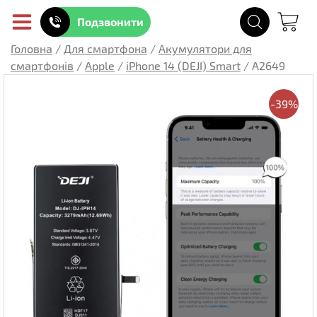
Подзвонити
Головна
/
Для смартфона
/
Акумулятори для
смартфонів
/
Apple
/
iPhone 14 (DEJI) Smart
/
A2649
-39%