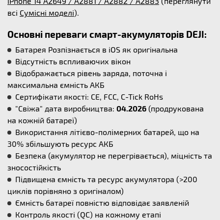
iPhone 14 A2649 / A2881 / A2882 / A2883
(переглянути
всі
Сумісні моделі
).
Основні переваги смарт-акумуляторів DEJI:
Батарея Розпізнається в iOS як оригінальна
Відсутність вспливаючих вікон
Відображається рівень заряда, поточна і
максимальна ємність АКБ
Сертифікати якості: CE, FCC, C-Tick RoHs
"Свіжа" дата виробництва:
04.2026
(продрукована
на кожній батареї)
Використання літієво-полімерних батарей, що на
30% збільшують ресурс АКБ
Безпека (акумулятор не перегрівається), міцність та
зносостійкість
Підвищена ємність та ресурс акумулятора (>200
циклів порівняно з оригіналом)
Ємність батареї повністю відповідає заявленій
Контроль якості (QC) на кожному етапі