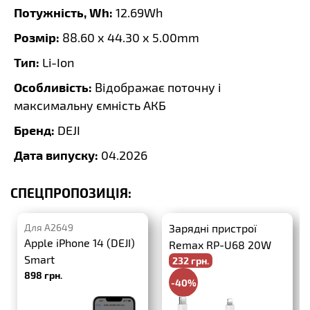
Потужність, Wh:
12.69Wh
Розмір:
88.60 x 44.30 x 5.00mm
Тип:
Li-Ion
Особливість:
Відображає поточну і
максимальну ємність АКБ
Бренд:
DEJI
Дата випуску:
04.2026
СПЕЦПРОПОЗИЦІЯ:
Для A2649
Зарядні пристрої
Apple iPhone 14 (DEJI)
Remax RP-U68 20W
Smart
232 грн.
PD+QC3.0 + USB-C-
898 грн.
Lightning
-40%
386 грн.