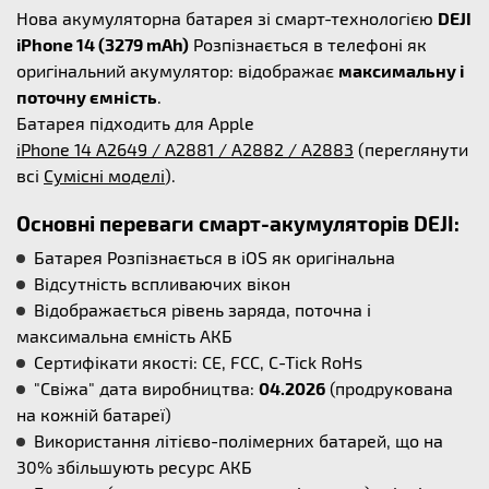
Нова акумуляторна батарея зі смарт-технологією
DEJI
iPhone 14 (3279 mAh)
Розпізнається в телефоні як
оригінальний акумулятор: відображає
максимальну і
поточну ємність
.
Батарея підходить для Apple
iPhone 14 A2649 / A2881 / A2882 / A2883
(переглянути
всі
Сумісні моделі
).
Основні переваги смарт-акумуляторів DEJI:
Батарея Розпізнається в iOS як оригінальна
Відсутність вспливаючих вікон
Відображається рівень заряда, поточна і
максимальна ємність АКБ
Сертифікати якості: CE, FCC, C-Tick RoHs
"Свіжа" дата виробництва:
04.2026
(продрукована
на кожній батареї)
Використання літієво-полімерних батарей, що на
30% збільшують ресурс АКБ