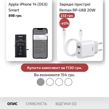
Apple iPhone 14 (DEJI)
Зарядні пристрої
Smart
Remax RP-U68 20W
898 грн.
232 грн.
PD+QC3.0 + USB-C-
Lightning
-40%
386 грн.
Купити комплект за 1130 грн.
Ви економите 154 грн.
ОПИС
СУМІСНІСТЬ
ВІДГУКИ (
0
)