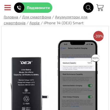
Подзвонити
Головна
/
Для смартфона
/
Акумулятори для
смартфонів
/
Apple
/
iPhone 14 (DEJI) Smart
-39%