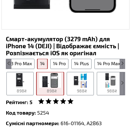
Смарт-акумулятор (3279 mAh) для
iPhone 14 (DEJI) | Відображає ємність |
Розпізнається iOS як оригінал
o
13 Pro Max
14
14 Pro
14 Plus
14 Pro Max
1
898₴
898₴
988₴
988₴
Рейтинг:
5
Код товару:
5254
Сумісні партномери:
616-01164, A2863