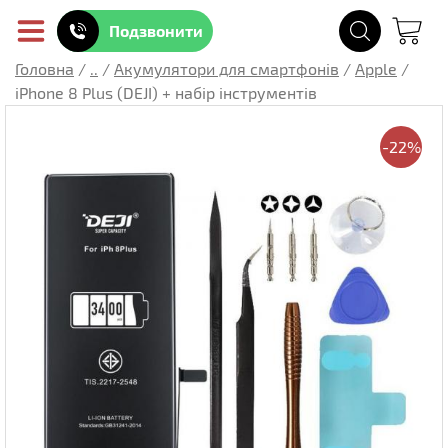
Подзвонити
Головна
/
..
/
Акумулятори для смартфонів
/
Apple
/
iPhone 8 Plus (DEJI) + набір інструментів
-22%