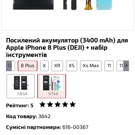
Посилений акумулятор (3400 mAh) для
Apple iPhone 8 Plus (DEJI) + набір
інструментів
s
8
8 Plus
X
XR
XS
Xs Max
11
11 Pro
584₴
674₴
Рейтинг:
5
Код товару:
3642
Сумісні партномери:
616-00367