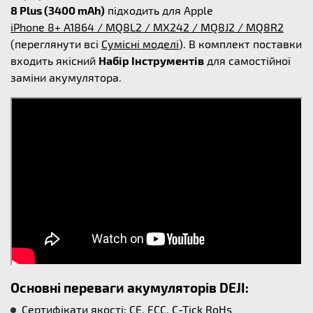
8 Plus (3400 mAh)
підходить для Apple
iPhone 8+ A1864 / MQ8L2 / MX242 / MQ8J2 / MQ8R2
(переглянути всі
Сумісні моделі
). В комплект поставки
входить якісний
Набір Інструментів
для самостійної
заміни акумулятора.
Основні переваги акумуляторів DEJI:
Сертифікати якості: CE, FCC, C-Tick RoHs