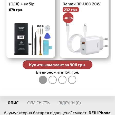
(DEJI) + набір
Remax RP-U68 20W
674 грн.
232 грн.
інструментів
PD+QC3.0 + USB-C-
Lightning
-40%
386 грн.
Купити комплект за 906 грн.
Ви економите 154 грн.
ОПИС
СУМІСНІСТЬ
ВІДГУКИ (
0
)
Акумуляторна батарея підвищеної ємності
DEJI iPhone