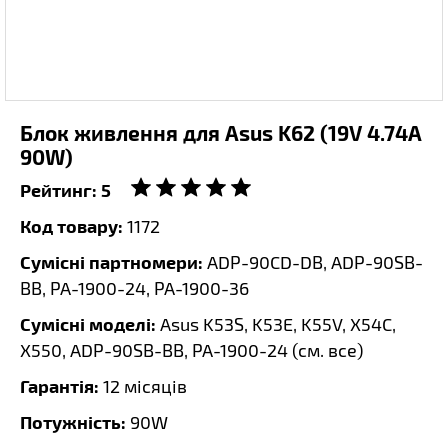
Блок живлення для Asus K62 (19V 4.74A
90W)
Рейтинг:
5
Код товару:
1172
Сумісні партномери:
ADP-90CD-DB, ADP-90SB-
BB, PA-1900-24, PA-1900-36
Сумісні моделі:
Asus K53S, K53E, K55V, X54C,
X550, ADP-90SB-BB, PA-1900-24 (
см. все
)
Гарантія:
12 місяців
Потужність:
90W