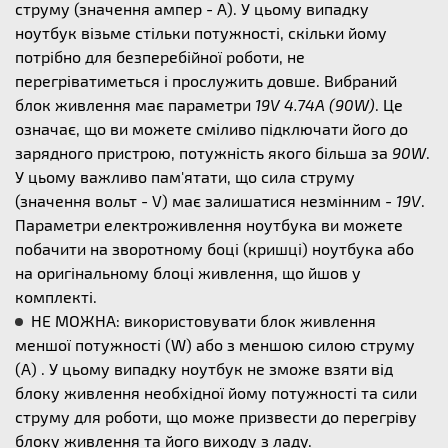
струму (значення ампер - А). У цьому випадку
ноутбук візьме стільки потужності, скільки йому
потрібно для безперебійної роботи, не
перегріватиметься і прослужить довше. Вибраний
блок живлення має параметри
19V 4.74A (90W)
. Це
означає, що ви можете сміливо підключати його до
зарядного пристрою, потужність якого більша за
90W
.
У цьому важливо пам'ятати, що сила струму
(значення вольт - V) має залишатися незмінним -
19V
.
Параметри електроживлення ноутбука ви можете
побачити на зворотному боці (кришці) ноутбука або
на оригінальному блоці живлення, що йшов у
комплекті.
НЕ МОЖНА: використовувати блок живлення
меншої потужності (W) або з меншою силою струму
(А) . У цьому випадку ноутбук не зможе взяти від
блоку живлення необхідної йому потужності та сили
струму для роботи, що може призвести до перегріву
блоку живлення та його виходу з ладу.