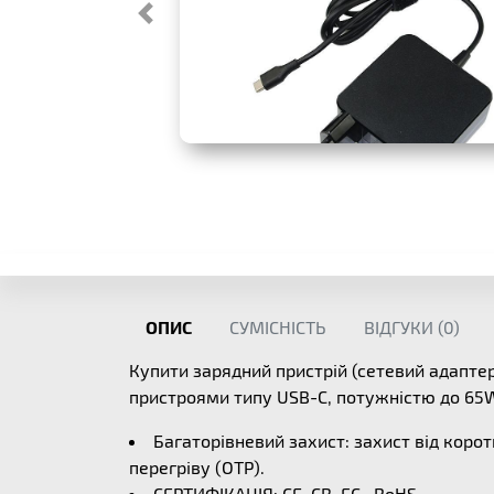
ОПИС
СУМІСНІСТЬ
ВІДГУКИ (
0
)
Купити зарядний пристрій (сетевий адапт
пристроями типу USB-C, потужністю до 65W. 
Багаторівневий захист: захист від корот
перегріву (OTP).
СЕРТИФІКАЦІЯ: CE, CB, FC , RoHS.