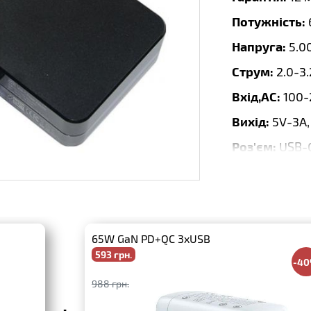
Потужність:
Напруга:
5.0
Струм:
2.0-3
Вхід,AC:
100-
Вихід:
5V-3A,
Роз'єм:
USB-C
Колір:
Чорни
Форма:
Wall
Бренд:
Repla
65W GaN PD+QC 3xUSB
593 грн.
-4
988 грн.