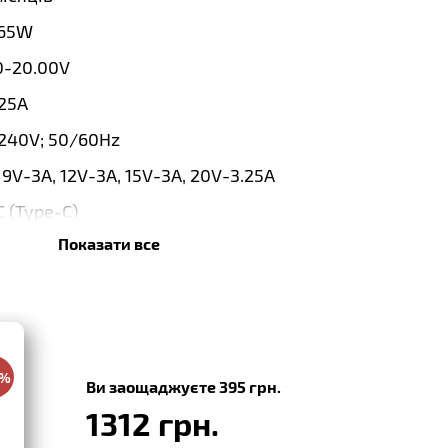
65W
0-20.00V
.25A
240V; 50/60Hz
 9V-3A, 12V-3A, 15V-3A, 20V-3.25A
 (Type-C)
Показати все
й
cement
0%
Ви заощаджуєте 395 грн.
1312 грн.