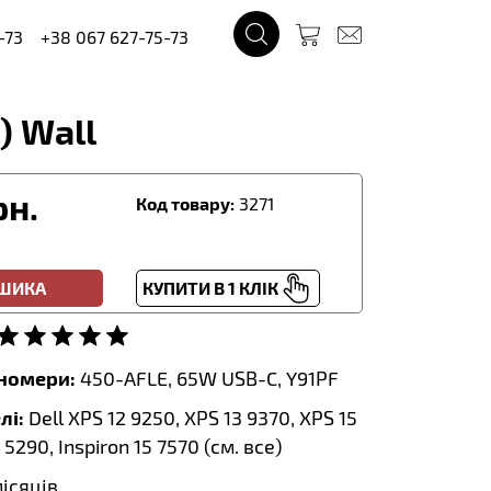
-73
+38 067 627-75-73
) Wall
рн.
Код товару:
3271
ОШИКА
КУПИТИ В 1 КЛІК
тномери:
450-AFLE, 65W USB-C, Y91PF
лі:
Dell XPS 12 9250, XPS 13 9370, XPS 15
 5290, Inspiron 15 7570 (
см. все
)
місяців