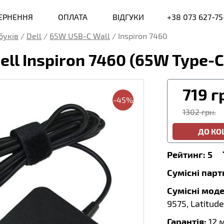
ВЕРНЕННЯ
ОПЛАТА
ВІДГУКИ
+38 073 627-75
буків
/
Dell
/
65W USB-C Wall
/
Inspiron 7460
ll Inspiron 7460 (65W Type-C
719
г
-45%
1302 грн.
ДО К
Рейтинг:
5
Сумісні пар
Сумісні моде
9575, Latitude
Гарантія:
12 