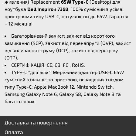
живлення) Replacement
65W Type-C
(Desktop) для
ноутбука
Dell Inspiron 7368
. 100% сумісний з усіма
пристроями типу USB-C, потужністю до 65W. Гарантія
– 12 місяців!
Багаторівневий захист: захист від короткого
замикання (SCP), захист від перенапруги (OVP), захист
від коливання струму (OCP), захист від перегріву
(OTP).
СЕРТИФІКАЦІЯ: CE, CB, FC , RoHS.
TYPE-C "для всіх": Мережний адаптер USB-C 65W
сумісний з більшістю пристроїв, оснащених гніздом
типу Type-C: Apple MacBook 12, Nintendo Switch,
Samsung Galaxy Note 6, Galaxy S8, Galaxy Note 8 та
багато інших.
Доставка та повернення
Оплата