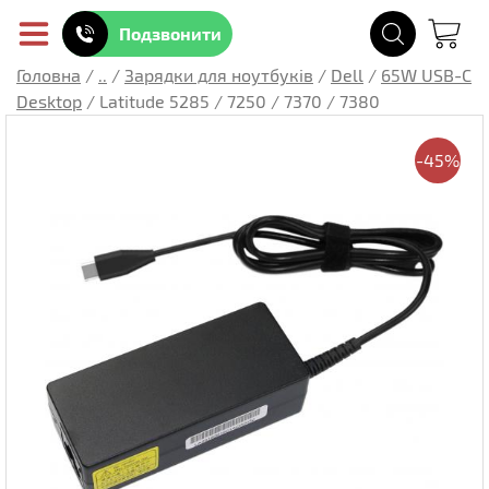
Подзвонити
Головна
/
..
/
Зарядки для ноутбуків
/
Dell
/
65W USB-C
Desktop
/
Latitude 5285 / 7250 / 7370 / 7380
-45%