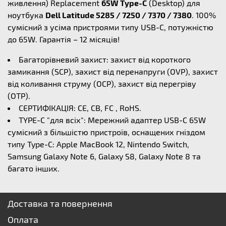
живлення) Replacement
65W Type-C
(Desktop) для
ноутбука
Dell Latitude 5285 / 7250 / 7370 / 7380
. 100%
сумісний з усіма пристроями типу USB-C, потужністю
до 65W. Гарантія – 12 місяців!
Багаторівневий захист: захист від короткого
замикання (SCP), захист від перенапруги (OVP), захист
від коливання струму (OCP), захист від перегріву
(OTP).
СЕРТИФІКАЦІЯ: CE, CB, FC , RoHS.
TYPE-C "для всіх": Мережний адаптер USB-C 65W
сумісний з більшістю пристроїв, оснащених гніздом
типу Type-C: Apple MacBook 12, Nintendo Switch,
Samsung Galaxy Note 6, Galaxy S8, Galaxy Note 8 та
багато інших.
Доставка та повернення
Оплата