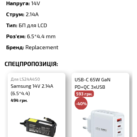
Напруга:
14V
Струм:
2.14A
Тип:
БП для LCD
Роз'єм:
6.5*4.4 mm
Бренд:
Replacement
СПЕЦПРОПОЗИЦІЯ:
Для LS24A450
USB-C 65W GaN
Samsung 14V 2.14A
PD+QC 3xUSB
(6.5*4.4)
593 грн.
494 грн.
-40%
988 грн.