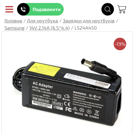
Подзвонити
Головна
/
Для ноутбука
/
Зарядки для ноутбуків
/
Samsung
/
14V 2.14A (6.5*4.4)
/
LS24A450
-13%