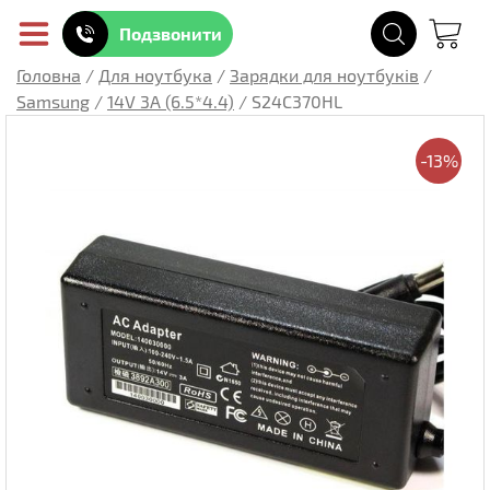
Подзвонити
Головна
/
Для ноутбука
/
Зарядки для ноутбуків
/
Samsung
/
14V 3A (6.5*4.4)
/
S24C370HL
-13%