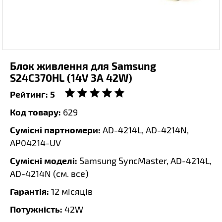
Блок живлення для Samsung
S24C370HL (14V 3A 42W)
Рейтинг:
5
Код товару:
629
Сумісні партномери:
AD-4214L, AD-4214N,
AP04214-UV
Сумісні моделі:
Samsung SyncMaster, AD-4214L,
AD-4214N (
см. все
)
Гарантія:
12 місяців
Потужність:
42W