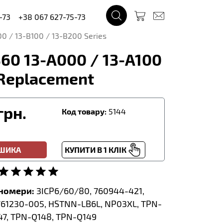
-73
+38 067 627-75-73
00 / 13-B100 / 13-B200 Series
60 13-A000 / 13-A100
| Replacement
грн.
Код товару:
5144
ОШИКА
КУПИТИ В 1 КЛІК
тномери:
3ICP6/60/80, 760944-421,
761230-005, HSTNN-LB6L, NP03XL, TPN-
47, TPN-Q148, TPN-Q149