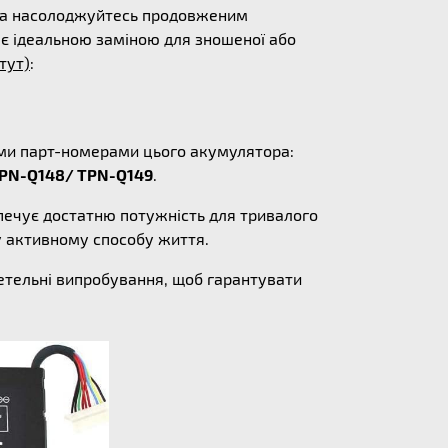
es та насолоджуйтесь продовженим
 є ідеальною заміною для зношеної або
 тут)
:
ними парт-номерами цього акумулятора:
TPN-Q148/ TPN-Q149
.
зпечує достатню потужність для тривалого
у активному способу життя.
ретельні випробування, щоб гарантувати