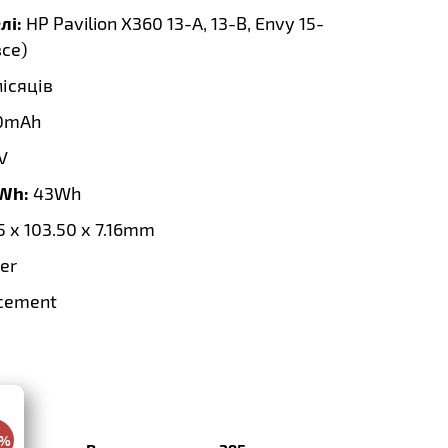
лі:
HP Pavilion X360 13-A, 13-B, Envy 15-
все
)
місяців
0mAh
V
 Wh:
43Wh
5 x 103.50 x 7.16mm
er
cement
0%