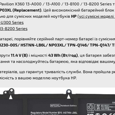
Pavilion X360 13-A000 / 13-A100 / 13-B100 / 13-B200 Seri
P03XL (Replacement)
. Цей високоякісний батарейний блок
ьно для сумісних моделей ноутбуків
HP
(усі сумісні моделі
-U300 Series
 13-B200 Series
атареї, порівняйте серійний парт-номер батареї із суміс
61230-005/ HSTNN-LB6L/ NP03XL/ TPN-Q146/ TPN-Q147/ 
пруги
11.4 V (В)
і міцності
43 Wh (Вт/год)
, ця батарея забе
жання та насолоджуйтесь батареєю, яка відповідає вашом
атеріалів, що гарантує тривалість служби. Вона пройшла 
місність з вашою моделлю ноутбука HP.