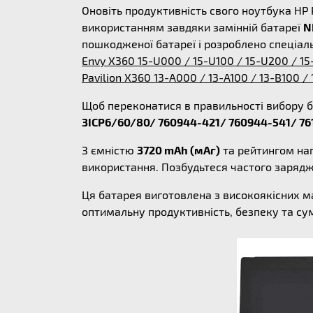
Оновіть продуктивність свого ноутбука HP 
використанням завдяки замінній батареї
N
пошкодженої батареї і розроблено спеціал
Envy X360 15-U000 / 15-U100 / 15-U200 / 15
Pavilion X360 13-A000 / 13-A100 / 13-B100 /
Щоб переконатися в правильності вибору б
3ICP6/60/80/ 760944-421/ 760944-541/ 7
З ємністю
3720 mAh (мАг)
та рейтингом на
використання. Позбудьтеся частого заряд
Ця батарея виготовлена з високоякісних м
оптимальну продуктивність, безпеку та су