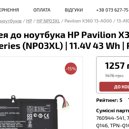
ВЕРНЕННЯ
ОПЛАТА
ВІДГУКИ
+38 073 627-75
ноутбуків
/
HP
/
HP NP03XL
/
Pavilion X360 13-A000 / 13-A1
 до ноутбука HP Pavilion X3
eries (NP03XL) | 11.4V 43 Wh 
1257
-15%
1476 грн.
ДО К
Рейтинг:
5
Сумісні пар
760944-541, 
Q146, TPN-Q1