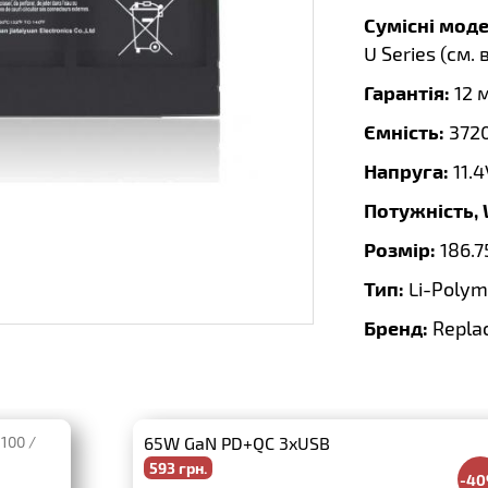
Сумісні моде
U Series (
см. 
Гарантія:
12 
Ємність:
372
Напруга:
11.4
Потужність,
Розмір:
186.7
Тип:
Li-Polym
Бренд:
Repla
B100 /
65W GaN PD+QC 3xUSB
593 грн.
-4