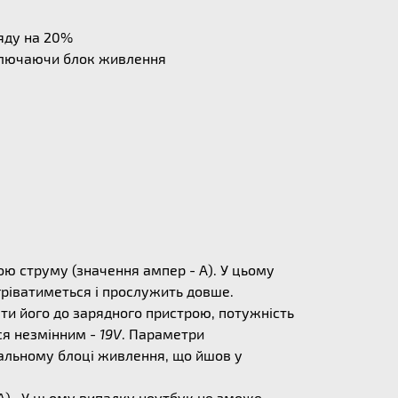
ряду на 20%
дключаючи блок живлення
ю струму (значення ампер - А). У цьому
егріватиметься і прослужить довше.
ати його до зарядного пристрою, потужність
ся незмінним -
19V
. Параметри
альному блоці живлення, що йшов у
) . У цьому випадку ноутбук не зможе