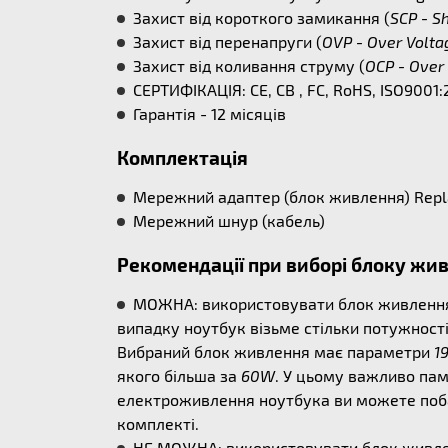
Захист від короткого замикання (
SCP - Sh
Захист від перенапруги (
OVP - Over Volta
Захист від коливання струму (
OCP - Over 
СЕРТИФІКАЦІЯ: CE, CB , FC, RoHS, ISO9001:
Гарантія - 12 місяців
Комплектація
Мережний адаптер (блок живлення) Repla
Мережний шнур (кабель)
Рекомендації при виборі блоку жи
МОЖНА: використовувати блок живлення б
випадку ноутбук візьме стільки потужності
Вибраний блок живлення має параметри
1
якого більша за
60W
. У цьому важливо пам
електроживлення ноутбука ви можете поба
комплекті.
НЕ МОЖНА: використовувати блок живлен