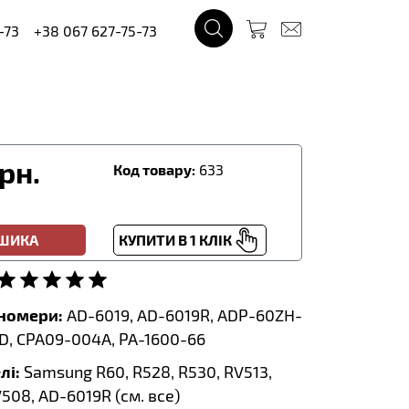
-73
+38 067 627-75-73
рн.
Код товару:
633
ОШИКА
КУПИТИ В 1 КЛІК
тномери:
AD-6019, AD-6019R, ADP-60ZH-
D, CPA09-004A, PA-1600-66
лі:
Samsung R60, R528, R530, RV513,
508, AD-6019R (
см. все
)