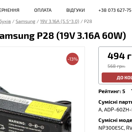
ВЕРНЕННЯ
ОПЛАТА
ВІДГУКИ
+38 073 627-75
буків
/
Samsung
/
19V 3.16A (5.5*3.0)
/
P28
amsung P28 (19V 3.16A 60W)
494
г
-13%
568 грн.
ДО К
Рейтинг:
5
Сумісні пар
A, ADP-60ZH-
Сумісні моде
NP300E5C, RV