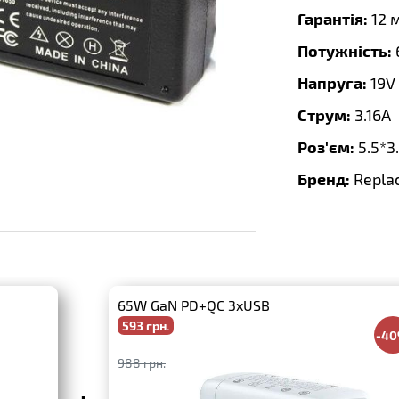
Гарантія:
12 
Потужність:
Напруга:
19V
Струм:
3.16A
Роз'єм:
5.5*
Бренд:
Repla
65W GaN PD+QC 3xUSB
593 грн.
-4
988 грн.