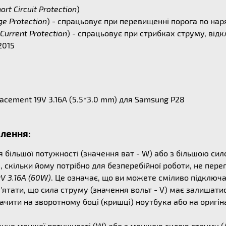
ort Circuit Protection
)
ge Protection
) - спрацьовує при перевищенні порога по на
Current Protection
) - спрацьовує при стрибках струму, ві
2015
cement 19V 3.16A (5.5*3.0 mm) для Samsung P28
влення:
ільшої потужності (значення ват - W) або з більшою сило
, скільки йому потрібно для безперебійної роботи, не пер
9V 3.16A (60W)
. Це означає, що ви можете сміливо підключ
'ятати, що сила струму (значення вольт - V) має залишати
чити на зворотному боці (кришці) ноутбука або на оригін
ня меншої потужності (W) або з меншою силою струму (А