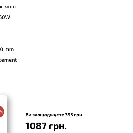
місяців
60W
3.0 mm
cement
0%
Ви заощаджуєте 395 грн.
1087 грн.