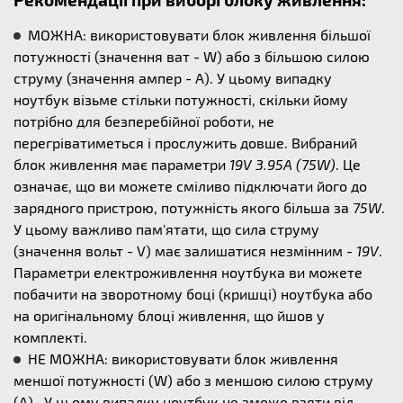
МОЖНА: використовувати блок живлення більшої
потужності (значення ват - W) або з більшою силою
струму (значення ампер - А). У цьому випадку
ноутбук візьме стільки потужності, скільки йому
потрібно для безперебійної роботи, не
перегріватиметься і прослужить довше. Вибраний
блок живлення має параметри
19V 3.95A (75W)
. Це
означає, що ви можете сміливо підключати його до
зарядного пристрою, потужність якого більша за
75W
.
У цьому важливо пам'ятати, що сила струму
(значення вольт - V) має залишатися незмінним -
19V
.
Параметри електроживлення ноутбука ви можете
побачити на зворотному боці (кришці) ноутбука або
на оригінальному блоці живлення, що йшов у
комплекті.
НЕ МОЖНА: використовувати блок живлення
меншої потужності (W) або з меншою силою струму
(А) . У цьому випадку ноутбук не зможе взяти від