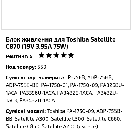
Блок живлення для Toshiba Satellite
C870 (19V 3.95A 75W)
Рейтинг:
5
Код товару:
559
Сумісні партномери:
ADP-75FB, ADP-75HB,
ADP-75SB-BB, PA-1750-01, PA-1750-09, PA3268U-
1ACA, PA3396U-1ACA, PA3432E-1ACA, PA3432U-
1AC3, PA3432U-1ACA
Сумісні моделі:
Toshiba PA-1750-09, ADP-75SB-
BB, Satellite A300, Satellite L300, Satellite C660,
Satellite C850, Satellite A200 (
см. все
)