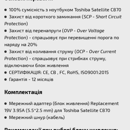
100% сумісність з ноутбуком Toshiba Satellite C870
Захист від короткого замикання (
SCP - Short Circuit
Protection
)
Захист від перенапруги (
OVP - Over Voltage
Protection
) - спрацьовує при перевищенні порога по
наряду на 20%
Захист від коливання струму (
OCP - Over Current
Protection
) - спрацьовує при стрибках струму,
відключаючи блок живлення
СЕРТИФІКАЦІЯ: CE, CB , FC, RoHS, ISO9001:2015
Гарантія - 12 місяців
Комплектація
Мережний адаптер (блок живлення) Replacement
19V 3.95A (5.5*2.5 mm) для Toshiba Satellite C870
Мережний шнур (кабель)
Рекомендації при виборі блоку живлення: