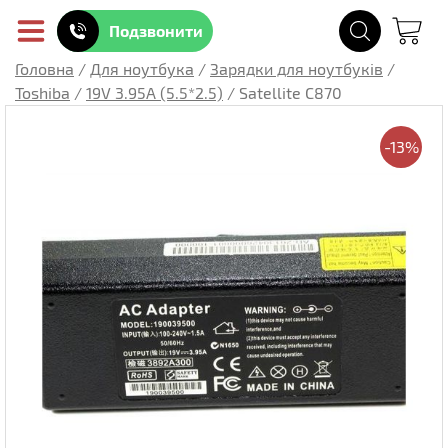
Подзвонити
Головна
/
Для ноутбука
/
Зарядки для ноутбуків
/
Toshiba
/
19V 3.95A (5.5*2.5)
/
Satellite C870
-13%