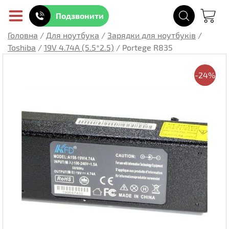
Подзвонити
Головна
/
Для ноутбука
/
Зарядки для ноутбуків
/
Toshiba
/
19V 4.74A (5.5*2.5)
/
Portege R835
-24%