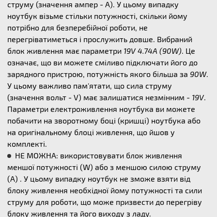
струму (значення ампер - А). У цьому випадку
ноутбук візьме стільки потужності, скільки йому
потрібно для безперебійної роботи, не
перегріватиметься і прослужить довше. Вибраний
блок живлення має параметри
19V 4.74A (90W)
. Це
означає, що ви можете сміливо підключати його до
зарядного пристрою, потужність якого більша за
90W
.
У цьому важливо пам'ятати, що сила струму
(значення вольт - V) має залишатися незмінним -
19V
.
Параметри електроживлення ноутбука ви можете
побачити на зворотному боці (кришці) ноутбука або
на оригінальному блоці живлення, що йшов у
комплекті.
НЕ МОЖНА: використовувати блок живлення
меншої потужності (W) або з меншою силою струму
(А) . У цьому випадку ноутбук не зможе взяти від
блоку живлення необхідної йому потужності та сили
струму для роботи, що може призвести до перегріву
блоку живлення та його виходу з ладу.